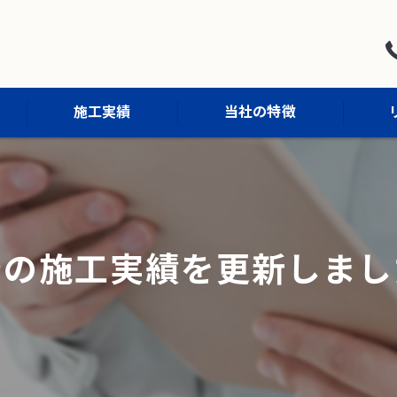
施工実績
当社の特徴
屋根塗装
外壁塗装
着の施工実績を更新しまし
防水工事
外構工事
内装工事