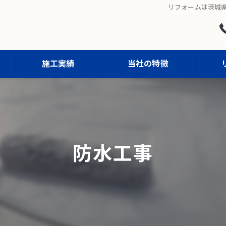
リフォームは茨城県
施工実績
当社の特徴
屋根塗装
外壁塗装
防水工事
防水工事
外構工事
内装工事