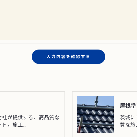
果＞
した当社のサービスをご提供できない場合がございますの
手続について＞
削除・利用停止の手続を定めさせて頂いております。
頂きます。
体的手続きにつきましては、お電話でお問合せ下さい。
屋根塗
会社が提供する、高品質な
茨城に
ート。施工…
質な施