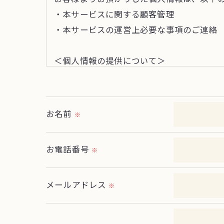
・本サービスに関する顧客管理
・本サービスの運営上必要な事項のご連絡
＜個人情報の提供について＞
当社ではお客様の同意を得た場合または法
取得した個人情報を第三者に提供すること
お名前
※
＜個人情報の委託について＞
当社では、利用目的の達成に必要な範囲に
お電話番号
※
これらの委託先に対しては個人情報保護契
メールアドレス
＜個人情報の安全管理＞
※
当社では、個人情報の漏洩等がなされない