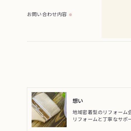
＜個人情報を与えなかった場合に生じる結
必要な情報を頂けない場合は、それに対応
お問い合わせ内容
※
＜個人情報の開示･訂正・削除･利用停止の
当社では、お客様の個人情報の開示･訂正･
ご本人である事を確認のうえ、対応させて
個人情報の開示･訂正･削除・利用停止の具
想い
地域密着型のリフォーム
リフォームと丁寧なサポ