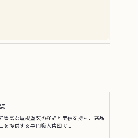
で予めご了承ください。
装
て豊富な屋根塗装の経験と実績を持ち、高品
工を提供する専門職人集団で…