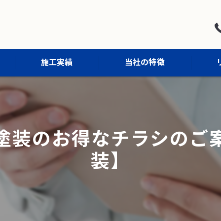
施工実績
当社の特徴
屋根塗装
外壁塗装
塗装のお得なチラシのご
防水工事
装】
外構工事
内装工事