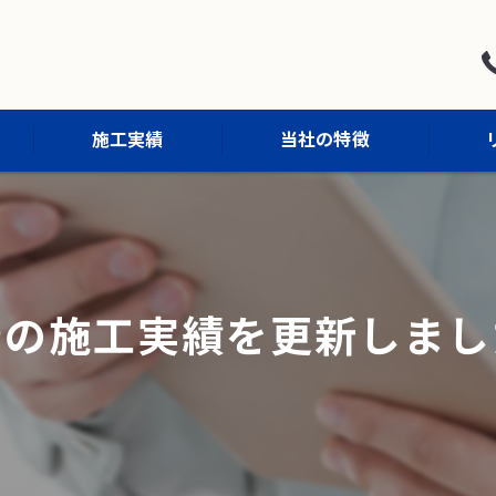
施工実績
当社の特徴
屋根塗装
外壁塗装
着の施工実績を更新しまし
防水工事
外構工事
内装工事