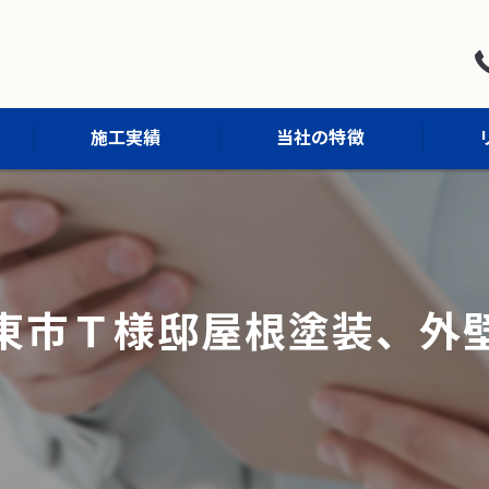
施工実績
当社の特徴
屋根塗装
外壁塗装
東市Ｔ様邸屋根塗装、外
防水工事
外構工事
内装工事