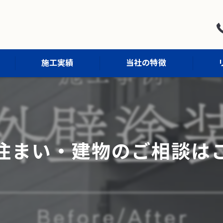
施工実績
当社の特徴
屋根塗装
外壁塗装
お住まい・建物のご相談は
防水工事
外構工事
内装工事